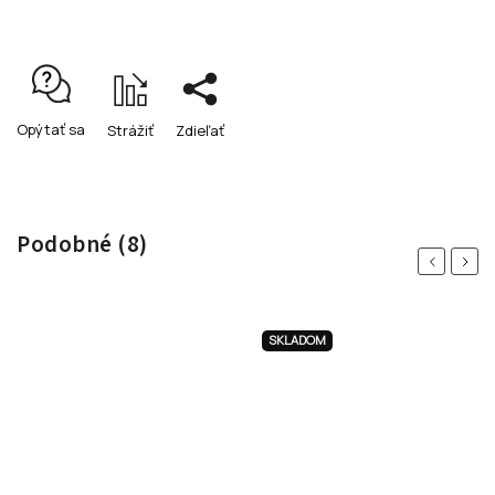
Opýtať sa
Strážiť
Zdieľať
Podobné (8)
Previous
Next
SKLADOM