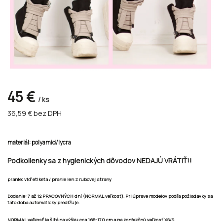
45 €
/ ks
36,59 €
bez DPH
materiál: polyamid/lycra
Podkolienky sa z hygienických dôvodov NEDAJÚ VRÁTIŤ!!
pranie: viď etiketa / pranie len z rubovej strany
Dodanie:
7 až 12 PRACOVNÝCH dní
(NORMAL veľkosť). Pri úprave modelov podľa požiadavky sa
táto doba automaticky predlžuje.
NORMAL veľkosť je šitá na výšku cca 165-170 cm a na konfekčnú veľkosť XS/S.