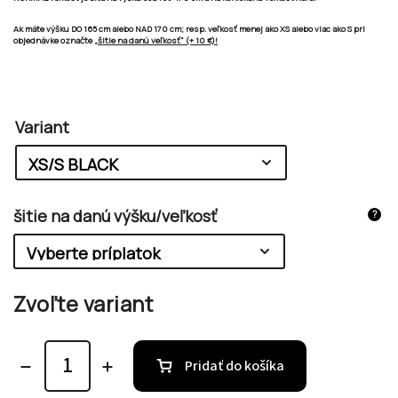
Ak máte výšku
DO 165 cm
alebo
NAD 170 cm;
resp. veľkosť
menej ako XS alebo viac ako S
pri
objednávke označte
„šitie na danú veľkosť“ (+ 10 €)!
Variant
šitie na danú výšku/veľkosť
?
Zvoľte variant
Pridať do košíka