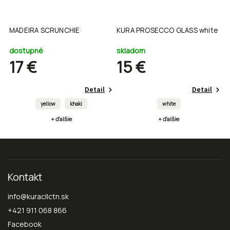
MADEIRA SCRUNCHIE
KURA PROSECCO GLASS white
K
dostupné
skladom
s
17 €
15 €
Detail
Detail
yellow
khaki
white
+ ďalšie
+ ďalšie
Kontakt
info
@
kuracllctn.sk
+421 911 068 866
Facebook