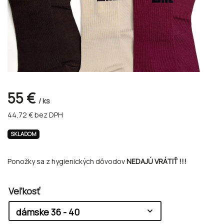
55 €
/ ks
44,72 € bez DPH
SKLADOM
Ponožky sa z hygienických dôvodov
NEDAJÚ VRÁTIŤ !!!
Veľkosť