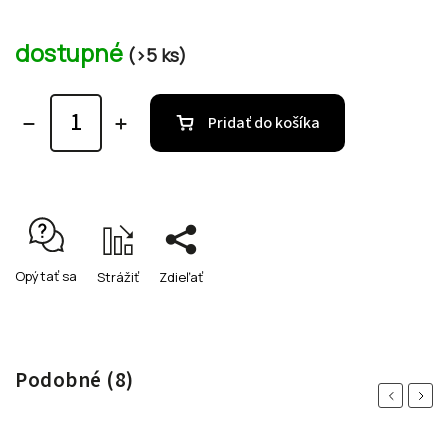
dostupné
(>5 ks)
Pridať do košíka
Opýtať sa
Strážiť
Zdieľať
Podobné (8)
Previous
Next