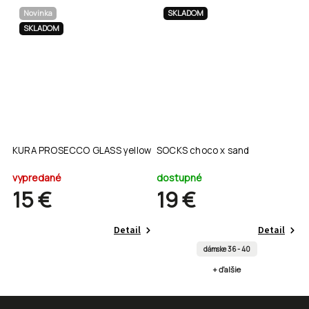
Novinka
SKLADOM
SKLADOM
KURA PROSECCO GLASS yellow
SOCKS choco x sand
E
vypredané
dostupné
s
15 €
19 €
Detail
Detail
dámske 36 - 40
+ ďalšie