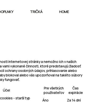
DOPLNKY
TRIČKÁ
HOME
sti internetovej stránky a nemožno ich v našich
a vami vykonané činnosti, ktoré predstavujú žiadosť
ncií ochrany osobných údajov, prihlasovanie alebo
 aby blokoval alebo vás upozorňoval na takéto súbory
nky fungovať.
Pre všetkých
Čas
Účel
používateľov
expirácie
cookies - starší typ
Áno
Za 14 dní