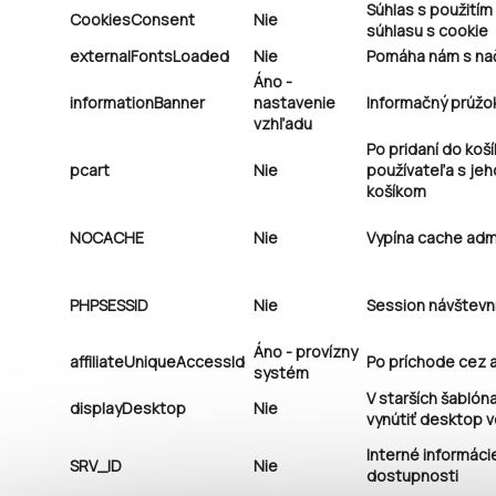
Súhlas s použitím
CookiesConsent
Nie
súhlasu s cookie
externalFontsLoaded
Nie
Pomáha nám s nač
Áno
-
informationBanner
nastavenie
Informačný prúžo
vzhľadu
Po pridaní do koší
pcart
Nie
používateľa s je
košíkom
NOCACHE
Nie
Vypína cache ad
PHPSESSID
Nie
Session návštevn
Áno
- provízny
affiliateUniqueAccessId
Po príchode cez aff
systém
V starších šablón
displayDesktop
Nie
vynútiť desktop v
Interné informáci
SRV_ID
Nie
dostupnosti