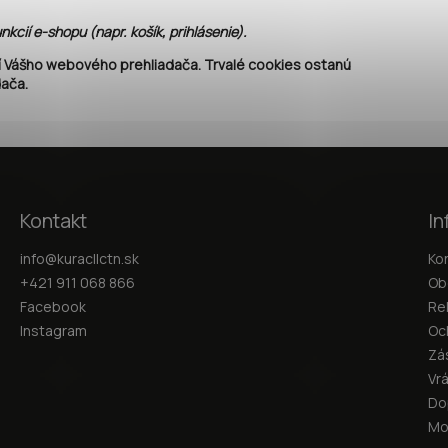
cií e-shopu (napr. košík, prihlásenie).
Vášho webového prehliadača. Trvalé cookies ostanú
dača.
Kontakt
In
info
@
kuracllctn.sk
Ko
+421 911 068 866
Ob
Facebook
Re
Instagram
Oc
Zá
Vr
Do
Mo