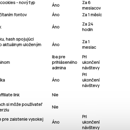
 cookies - nový typ
Za 6
Áno
mesiacov
ítaním fontov
Áno
Za 1 měsíc
Za 24
k
Áno
hodin
ku, hash spojujúci
Za 1
ho aktuálnym uloženým
Áno
mesiac
Iba pre
Pri
minom
prihláseného
ukončení
admina
návštevy
Pri
íka
Áno
ukončení
návštevy
iliate link
Nie
ach si môže používateľ
Nie
erziu
Pri
e pre zaistenie vysokej
Áno
ukončení
návštevy