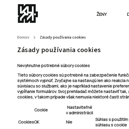
ŽENY
Domov
/
Zásady používania cookies
Zásady používania cookies
Nevyhnutne potrebné súbory cookies
Tieto súbory cookies sú potrebné na zabezpečenie funkčno
systémoch vypnúť. Zvyčajne sa nastavujú len ako reakcia n
súvisiacu so službami, ako je napríklad nastavenie prefere
vypĺňanie formulárov. Svoj prehliadač môžete nastaviť tak,
cookies, v takom prípade však nemusia niektoré časti strá
Nastaviteľné
Cookie
v administrácii
Súhlas s použitím 
CookiesOK
Nie
súhlasu s cookie