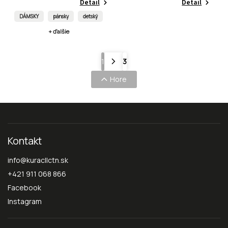
Detail
Detail
DÁMSKY
pánsky
detský
+ ďalšie
1
3
Hore
Kontakt
info
@
kuracllctn.sk
+421 911 068 866
Facebook
Instagram