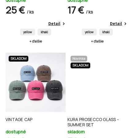
dostupné
dostupné
25 €
17 €
/ ks
/ ks
Detail
Detail
yellow
khaki
yellow
khaki
+ ďalšie
+ ďalšie
SKLADOM
Novinka
SKLADOM
VINTAGE CAP
KURA PROSECCO GLASS -
SUMMER SET
dostupné
skladom