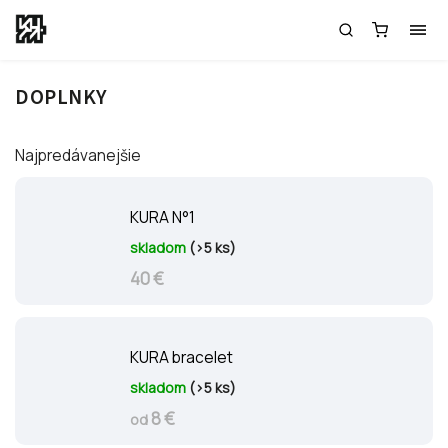
DOPLNKY
Najpredávanejšie
KURA N°1
skladom
(>5 ks)
40 €
KURA bracelet
skladom
(>5 ks)
8 €
od