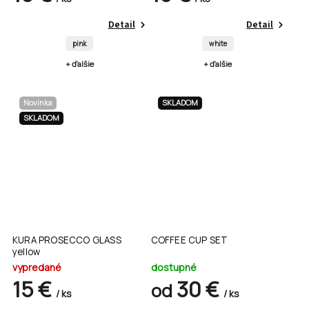
Detail
Detail
pink
white
+ ďalšie
+ ďalšie
Novinka
SKLADOM
SKLADOM
KURA PROSECCO GLASS
COFFEE CUP SET
yellow
vypredané
dostupné
15 €
30 €
od
/ ks
/ ks