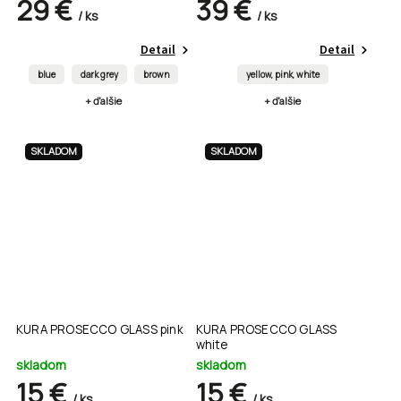
29 €
39 €
/ ks
/ ks
Detail
Detail
blue
dark grey
brown
yellow, pink, white
+ ďalšie
+ ďalšie
SKLADOM
SKLADOM
KURA PROSECCO GLASS pink
KURA PROSECCO GLASS
white
skladom
skladom
15 €
15 €
/ ks
/ ks