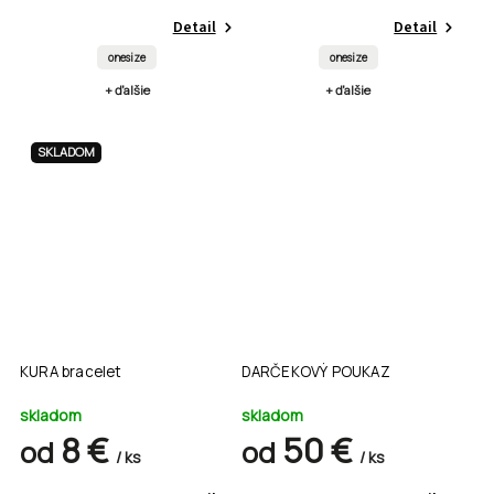
Detail
Detail
onesize
onesize
+ ďalšie
+ ďalšie
SKLADOM
KURA bracelet
DARČEKOVÝ POUKAZ
skladom
skladom
8 €
50 €
od
od
/ ks
/ ks