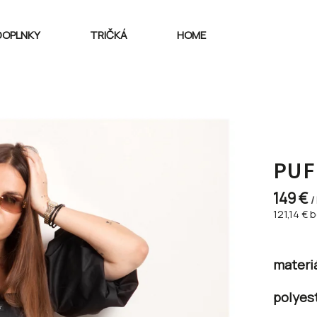
DOPLNKY
TRIČKÁ
HOME
PUF
149 €
/
121,14 €
b
materiá
polyes