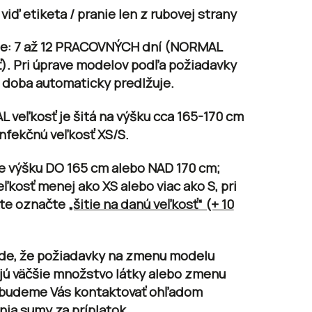
 viď etiketa / pranie len z rubovej strany
e:
7 až 12 PRACOVNÝCH dní
(NORMAL
ť). Pri úprave modelov podľa požiadavky
o doba automaticky predlžuje.
 veľkosť je šitá na výšku cca 165-170 cm
nfekčnú veľkosť XS/S.
e výšku
DO 165 cm
alebo
NAD 170 cm;
eľkosť
menej ako XS alebo viac ako S
, pri
te označte
„šitie na danú veľkosť“ (+ 10
ade, že požiadavky na zmenu modelu
jú väčšie množstvo látky alebo zmenu
, budeme Vás kontaktovať ohľadom
ia sumy za príplatok.