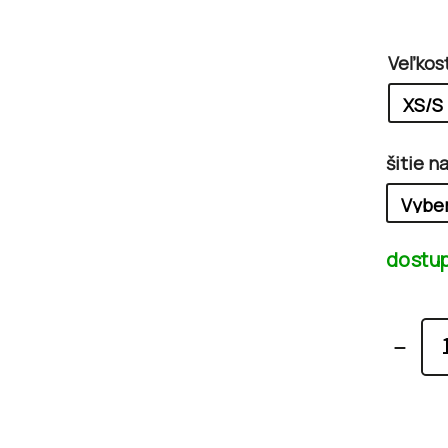
Veľkos
šitie n
dostu