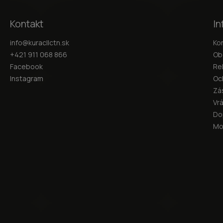
Kontakt
In
info
@
kuracllctn.sk
Ko
+421 911 068 866
Ob
Facebook
Re
Instagram
Oc
Zá
Vr
Do
Mo