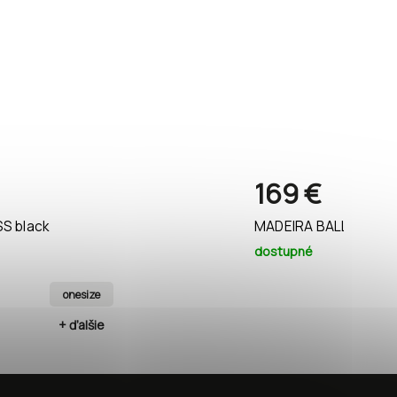
169 €
S black
MADEIRA BALLOON DR
dostupné
onesize
+ ďalšie
+