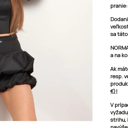
pranie:
Dodani
veľkos
sa tát
NORMAL
a na ko
Ak mát
resp. v
produk
€)!
V príp
vyžadu
strihu
navýšen