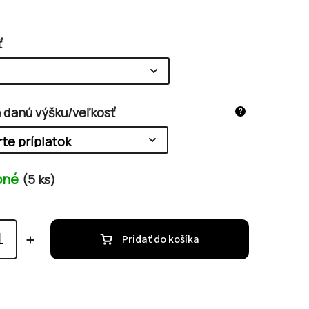
ť
a danú výšku/veľkosť
?
pné
(5 ks)
Pridať do košíka