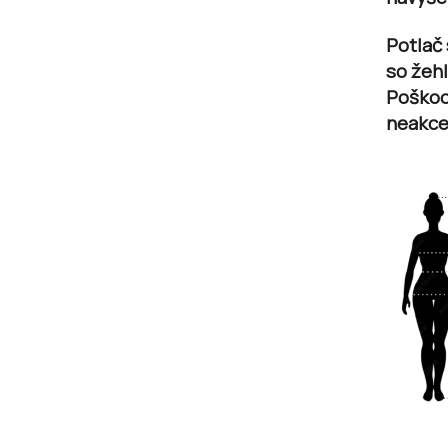
Potlač
so žehl
Poškod
neakce