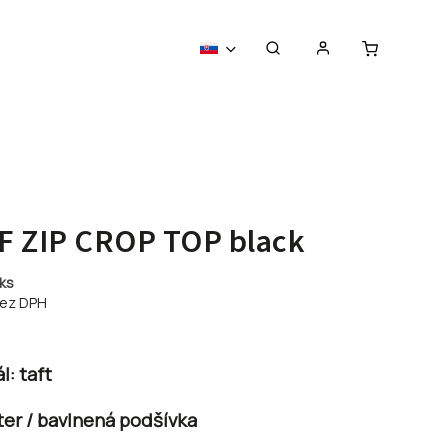
F ZIP CROP TOP black
 ks
ez DPH
l: taft
ter / bavlnená podšívka