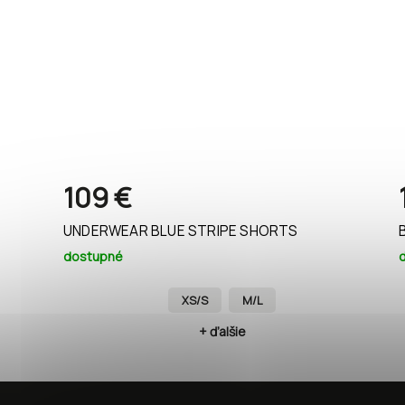
109 €
UNDERWEAR BLUE STRIPE SHORTS
dostupné
XS/S
M/L
+ ďalšie