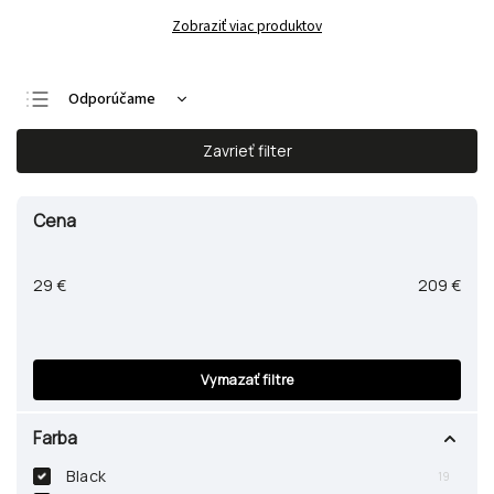
Zobraziť viac produktov
Odporúčame
Najlacnejšie
Zavrieť filter
Najdrahšie
Najpredávanejšie
Cena
Abecedne
29
€
209
€
Vymazať filtre
Farba
Black
19