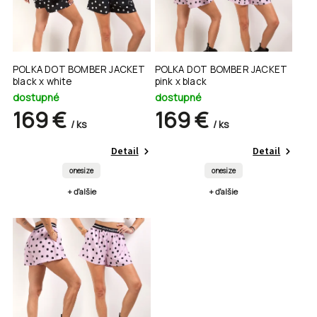
POLKA DOT BOMBER JACKET
POLKA DOT BOMBER JACKET
black x white
pink x black
dostupné
dostupné
169 €
169 €
/ ks
/ ks
Detail
Detail
onesize
onesize
+ ďalšie
+ ďalšie