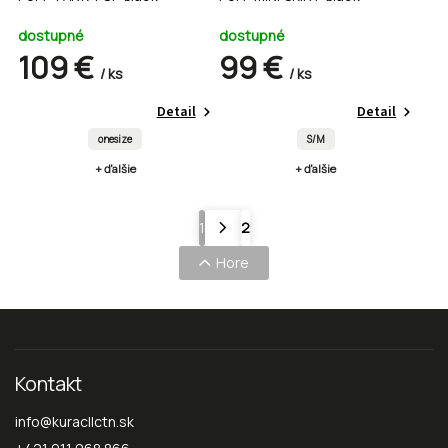
dostupné
dostupné
109 €
99 €
/ ks
/ ks
Detail
Detail
onesize
S/M
+ ďalšie
+ ďalšie
1
2
Hore
Kontakt
info
@
kuracllctn.sk