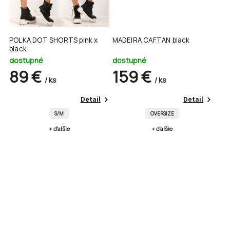
POLKA DOT SHORTS pink x
MADEIRA CAFTAN black
black
dostupné
dostupné
89 €
159 €
/ ks
/ ks
Detail
Detail
S/M
OVERSIZE
+ ďalšie
+ ďalšie