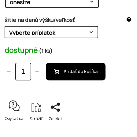
šitie na danú výšku/veľkosť
?
dostupné
(1 ks)
Pridať do košíka
Opýtať sa
Strážiť
Zdieľať