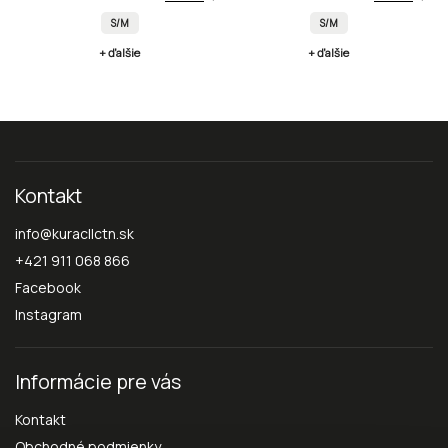
S/M
S/M
+ ďalšie
+ ďalšie
Kontakt
info
@
kuracllctn.sk
+421 911 068 866
Facebook
Instagram
Informácie pre vás
Kontakt
Obchodné podmienky