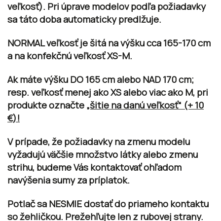
veľkosť). Pri úprave modelov podľa požiadavky
sa táto doba automaticky predlžuje.
NORMAL veľkosť je šitá na výšku cca 165-170 cm
a na konfekčnú veľkosť XS-M.
Ak máte výšku
DO 165 cm
alebo
NAD 170 cm;
resp. veľkosť
menej ako XS alebo viac ako M
, pri
produkte označte
„šitie na danú veľkosť“ (+ 10
€)!
V prípade, že požiadavky na zmenu modelu
vyžadujú väčšie množstvo látky alebo zmenu
strihu, budeme Vás kontaktovať ohľadom
navýšenia sumy za príplatok.
Potlač sa
NESMIE
dostať do priameho kontaktu
so žehličkou. Prežehľujte len z rubovej strany.