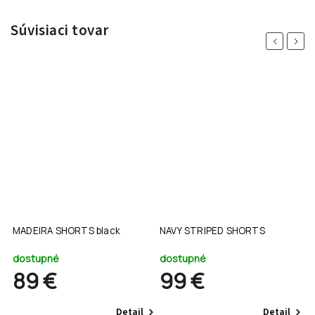
Súvisiaci tovar
Previous
Next
MADEIRA SHORTS black
NAVY STRIPED SHORTS
B
dostupné
dostupné
d
89 €
99 €
Detail
Detail