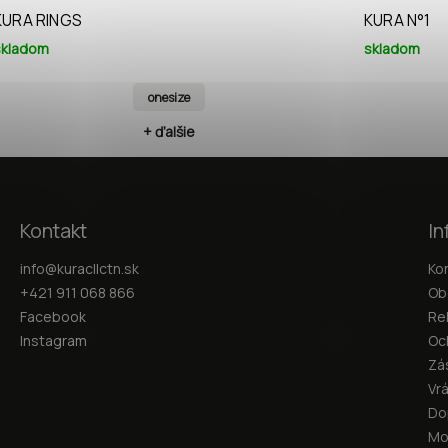
KURA RINGS
KURA N°1
skladom
skladom
onesize
+ ďalšie
Kontakt
In
info
@
kuracllctn.sk
Ko
+421 911 068 866
Ob
Facebook
Re
Instagram
Oc
Zá
Vr
Do
Mo