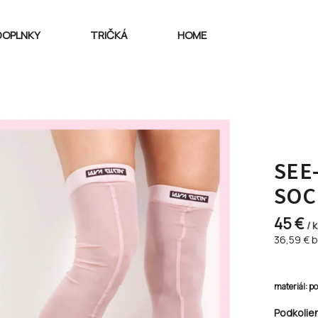
DOPLNKY
TRIČKÁ
HOME
SEE
SOC
45 €
/ 
36,59 €
b
materiál: p
Podkolie