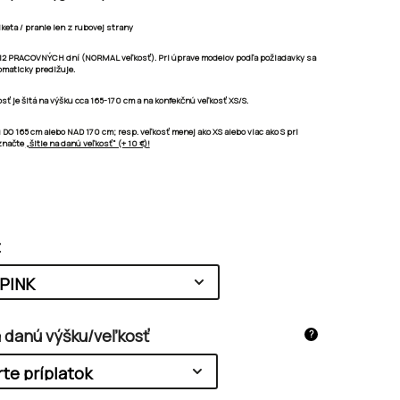
iketa / pranie len z rubovej strany
 12 PRACOVNÝCH dní
(NORMAL veľkosť). Pri úprave modelov podľa požiadavky sa
omaticky predlžuje.
ť je šitá na výšku cca 165-170 cm a na konfekčnú veľkosť XS/S.
u
DO 165 cm
alebo
NAD 170 cm;
resp. veľkosť
menej ako XS alebo viac ako S
pri
značte
„šitie na danú veľkosť“ (+ 10 €)!
t
a danú výšku/veľkosť
?