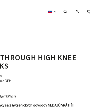
-THROUGH HIGH KNEE
KS
ks
ez DPH
olyamid/lycra
nky sa z hygienických dôvodov NEDAJÚ VRÁTIŤ!!