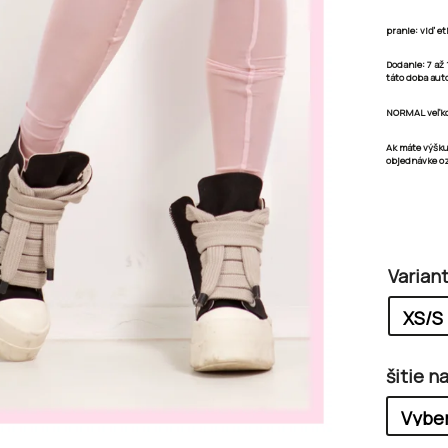
pranie: viď et
Dodanie:
7 až
táto doba aut
NORMAL veľkos
Ak máte výšk
objednávke o
Varian
šitie n