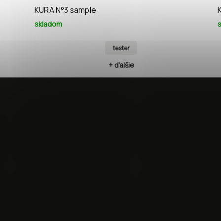
KURA N°3 sample
skladom
tester
+ ďalšie