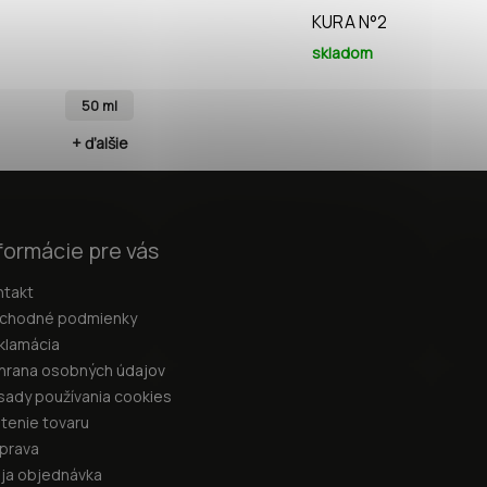
KURA N°2
skladom
50 ml
+ ďalšie
+
formácie pre vás
ntakt
chodné podmienky
klamácia
hrana osobných údajov
sady používania cookies
átenie tovaru
prava
ja objednávka